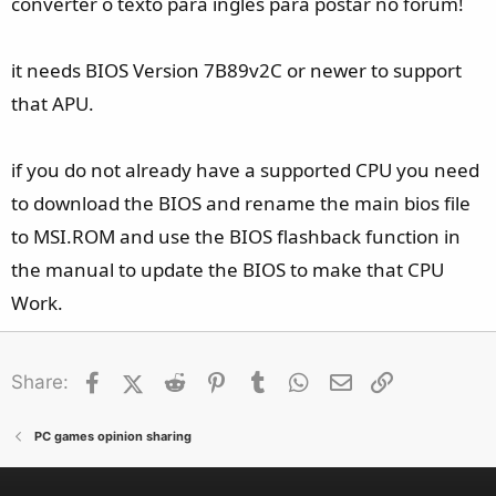
converter o texto para inglês para postar no fórum!
it needs BIOS Version 7B89v2C or newer to support
that APU.
if you do not already have a supported CPU you need
to download the BIOS and rename the main bios file
to MSI.ROM and use the BIOS flashback function in
the manual to update the BIOS to make that CPU
Work.
Facebook
X (Twitter)
Reddit
Pinterest
Tumblr
WhatsApp
Email
Link
Share:
PC games opinion sharing