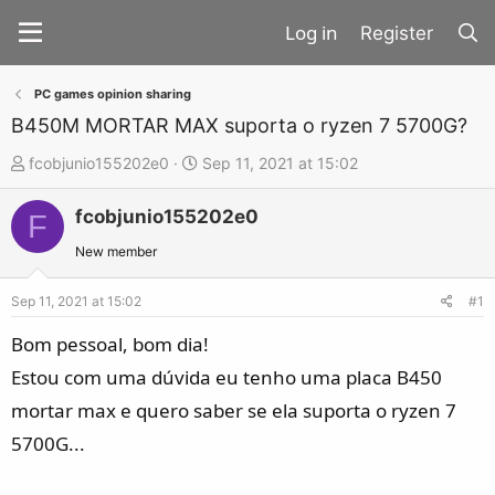
Register
PC games opinion sharing
B450M MORTAR MAX suporta o ryzen 7 5700G?
T
S
fcobjunio155202e0
Sep 11, 2021 at 15:02
h
t
fcobjunio155202e0
r
a
F
e
r
New member
a
t
d
d
Sep 11, 2021 at 15:02
#1
s
a
Bom pessoal, bom dia!
t
t
Estou com uma dúvida eu tenho uma placa B450
a
e
mortar max e quero saber se ela suporta o ryzen 7
r
t
5700G...
e
r