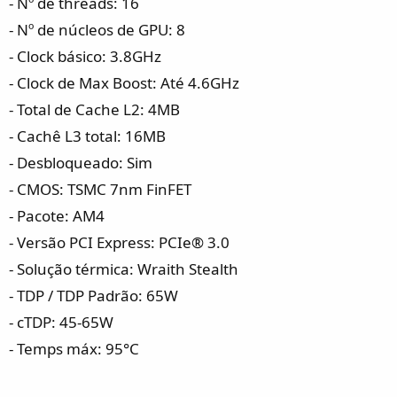
- Nº de threads: 16
- Nº de núcleos de GPU: 8
- Clock básico: 3.8GHz
- Clock de Max Boost: Até 4.6GHz
- Total de Cache L2: 4MB
- Cachê L3 total: 16MB
- Desbloqueado: Sim
- CMOS: TSMC 7nm FinFET
- Pacote: AM4
- Versão PCI Express: PCIe® 3.0
- Solução térmica: Wraith Stealth
- TDP / TDP Padrão: 65W
- cTDP: 45-65W
- Temps máx: 95°C